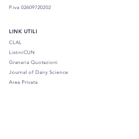
P.iva
02609720202
LINK UTILI
CLAL
ListiniCUN
Granaria Quotazioni
Journal of Dairy Science
Area Privata
Privacy Policy & Cookie
Termini e Condizioni
FOLLOW US